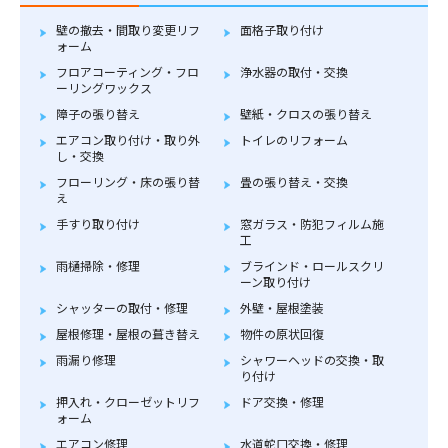
壁の撤去・間取り変更リフ
面格子取り付け
ォーム
フロアコーティング・フロ
浄水器の取付・交換
ーリングワックス
障子の張り替え
壁紙・クロスの張り替え
エアコン取り付け・取り外
トイレのリフォーム
し・交換
フローリング・床の張り替
畳の張り替え・交換
え
手すり取り付け
窓ガラス・防犯フィルム施
工
雨樋掃除・修理
ブラインド・ロールスクリ
ーン取り付け
シャッターの取付・修理
外壁・屋根塗装
屋根修理・屋根の葺き替え
物件の原状回復
雨漏り修理
シャワーヘッドの交換・取
り付け
押入れ・クローゼットリフ
ドア交換・修理
ォーム
エアコン修理
水道蛇口交換・修理