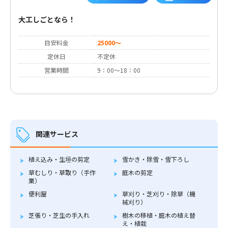
大工しごとなら！
目安料金
25000～
定休日
不定休
営業時間
9：00～18：00
関連サービス
植え込み・生垣の剪定
雪かき・除雪・雪下ろし
草むしり・草取り（手作
庭木の剪定
業）
便利屋
草刈り・芝刈り・除草（機
械刈り）
芝張り・芝生の手入れ
樹木の移植・庭木の植え替
え・植栽