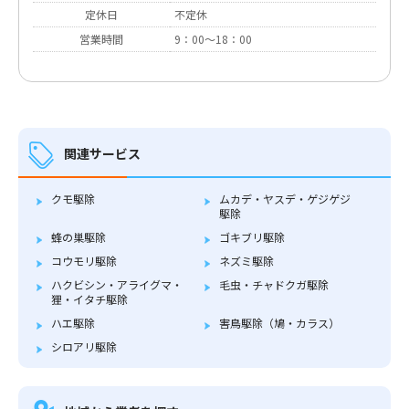
定休日
不定休
営業時間
9：00～18：00
関連サービス
クモ駆除
ムカデ・ヤスデ・ゲジゲジ
駆除
蜂の巣駆除
ゴキブリ駆除
コウモリ駆除
ネズミ駆除
ハクビシン・アライグマ・
毛虫・チャドクガ駆除
狸・イタチ駆除
ハエ駆除
害鳥駆除（鳩・カラス）
シロアリ駆除